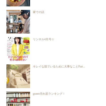
家での話
リンネル4月号☆
キレイな肌でいるために大事なことPart...
grants売れ筋ランキング！