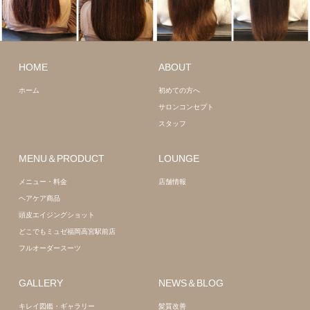
ロング
髪質
ロング
髪質
改善
改善
HOME
ABOUT
ホーム
初めての方へ
サロンコンセプト
スタッフ
MENU＆PRODUCT
LOUNGE
メニュー・料金
店舗情報
ヘアケア商品
頭皮エイジングショット
どこでもミュゼ福岡高宮駅前店
フルオーダースーツ
GALLERY
NEWS＆BLOG
キレイ図鑑・ギャラリー
髪質改善