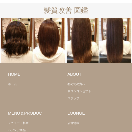
髪質改善 図鑑
ロング
髪質
改善
ミディアム
HOME
ABOUT
髪質改善
ホーム
初めての方へ
サロンコンセプト
スタッフ
MENU＆PRODUCT
LOUNGE
メニュー・料金
店舗情報
ヘアケア商品