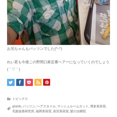
お兄ちゃんもパッツンでした(^-^)
れい君も今後この野間口家定番ヘアーになっていくのでしょう
( ´ ▽ ` )
トピックス
grants
,
パッツン
,
ヘアスタイル
,
マッシュルームカット
,
博多美容室
,
毛髪改善研究所
,
福岡美容室
,
高宮美容室
,
髪の治療院