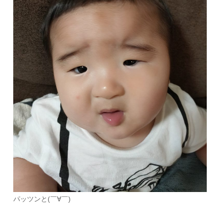
パッツンと(￣∀￣)