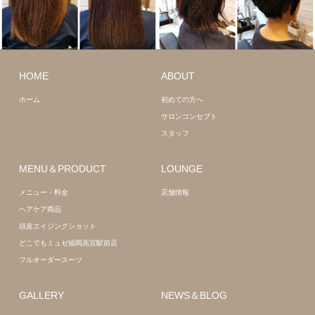
ショート
髪
ミディアム
HOME
ABOUT
質改善
髪質改善
ホーム
初めての方へ
サロンコンセプト
スタッフ
MENU＆PRODUCT
LOUNGE
メニュー・料金
店舗情報
ヘアケア商品
頭皮エイジングショット
どこでもミュゼ福岡高宮駅前店
フルオーダースーツ
GALLERY
NEWS＆BLOG