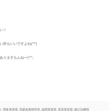
い！
所もいいですよね(^^)
りますもんねー(^^;
リ
,
博多美容室
,
毛髪改善研究所
,
福岡美容室
,
高宮美容室
,
髪の治療院