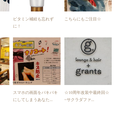
ビタミン補給も忘れず
こちらにもご注目☆
に！
スマホの画面をバキバキ
☆10周年改装中最終回☆
にしてしまうあなた...
~サクラダファ...