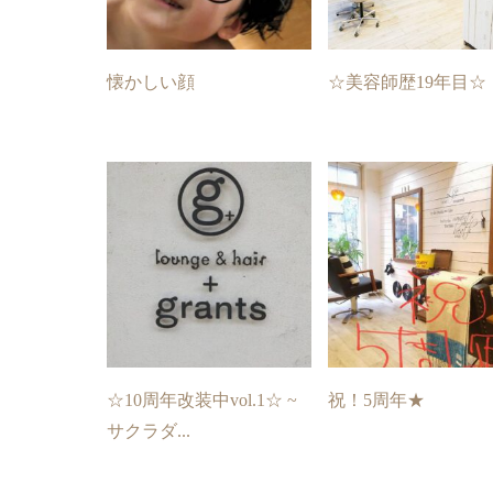
懐かしい顔
☆美容師歴19年目☆
☆10周年改装中vol.1☆ ~
祝！5周年★
サクラダ...