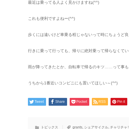
最近は乗ってる人よく見かけますね(^^)
これも便利ですよねー(^^)
歩くには遠いけど車乗る程じゃないって時にちょうど良
行きに乗って行っても、帰りに絶対乗って帰らなくていい
雨が降ってきたとか、自転車で帰るのキツ……って事もあ
うちから1番近いコンビニにも置いてほしい～(^^)
Tweet
Share
Pocket
RSS
Pin it
トピックス
grants
,
シェアサイクル
,
チャリチャ