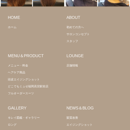
ロング
髪質
改善
ショート
髪
HOME
ABOUT
質改善
ホーム
初めての方へ
サロンコンセプト
スタッフ
MENU＆PRODUCT
LOUNGE
メニュー・料金
店舗情報
ヘアケア商品
頭皮エイジングショット
どこでもミュゼ福岡高宮駅前店
フルオーダースーツ
GALLERY
NEWS＆BLOG
キレイ図鑑・ギャラリー
髪質改善
ロング
エイジングショット