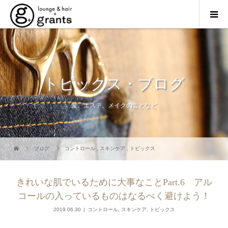
トピックス・ブログ
髪、エステ、メイクのことなど
ブログ
コントロール
,
スキンケア
,
トピックス
きれいな肌でいるために大事なことPart.6 アル
コールの入っているものはなるべく避けよう！
2019.06.30
コントロール
,
スキンケア
,
トピックス