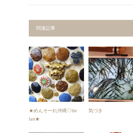
関連記事
★めんそーれ沖縄♡the
気づき
last★