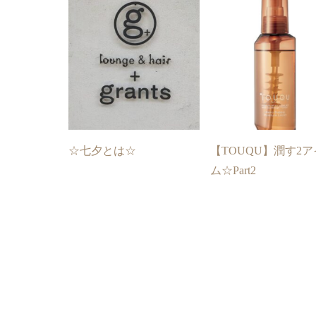
☆七夕とは☆
【TOUQU】潤す2
ム☆Part2