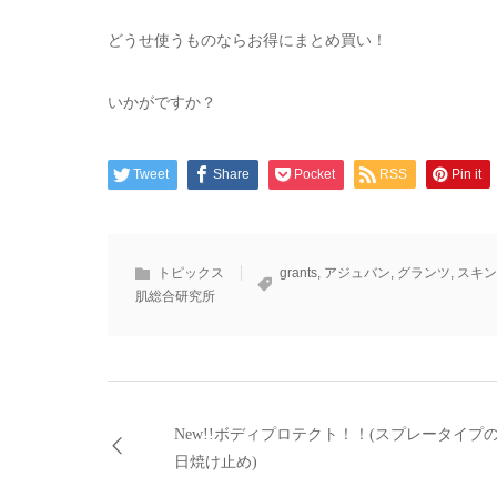
どうせ使うものならお得にまとめ買い！
いかがですか？
Tweet
Share
Pocket
RSS
Pin it
トピックス
grants
,
アジュバン
,
グランツ
,
スキン
肌総合研究所
New!!ボディプロテクト！！(スプレータイプ
日焼け止め)