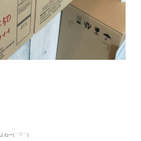
 ´ ▽ ` )