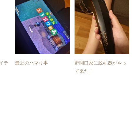
アイテ
最近のハマり事
野間口家に脱毛器がやっ
て来た！