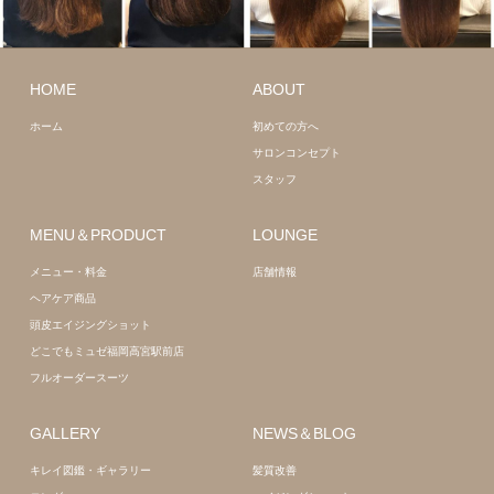
ロング
髪質
改善
ロング
髪質
HOME
ABOUT
改善
ホーム
初めての方へ
サロンコンセプト
スタッフ
MENU＆PRODUCT
LOUNGE
メニュー・料金
店舗情報
ヘアケア商品
頭皮エイジングショット
どこでもミュゼ福岡高宮駅前店
フルオーダースーツ
GALLERY
NEWS＆BLOG
キレイ図鑑・ギャラリー
髪質改善