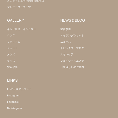
どこでもミュゼ福岡高宮駅前店
フルオーダースーツ
GALLERY
NEWS＆BLOG
キレイ図鑑・ギャラリー
髪質改善
ロング
エイジングショット
ミディアム
ニュース
ショート
トピックス・ブログ
メンズ
スキンケア
キッズ
フェイシャルエステ
髪質改善
【面貸し】のご案内
LINKS
LINE公式アカウント
Instagram
Facebook
Naristagram