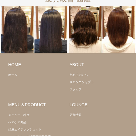
ミディアム
ミディアム
HOME
ABOUT
髪質改善
髪質改善
ホーム
初めての方へ
サロンコンセプト
スタッフ
MENU＆PRODUCT
LOUNGE
メニュー・料金
店舗情報
ヘアケア商品
頭皮エイジングショット