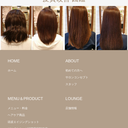
ロング
髪質
改善
ミディアム
HOME
ABOUT
髪質改善
ホーム
初めての方へ
サロンコンセプト
スタッフ
MENU＆PRODUCT
LOUNGE
メニュー・料金
店舗情報
ヘアケア商品
頭皮エイジングショット