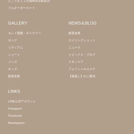
どこでもミュゼ福岡高宮駅前店
フルオーダースーツ
GALLERY
NEWS＆BLOG
キレイ図鑑・ギャラリー
髪質改善
ロング
エイジングショット
ミディアム
ニュース
ショート
トピックス・ブログ
メンズ
スキンケア
キッズ
フェイシャルエステ
髪質改善
【面貸し】のご案内
LINKS
LINE公式アカウント
Instagram
Facebook
Naristagram