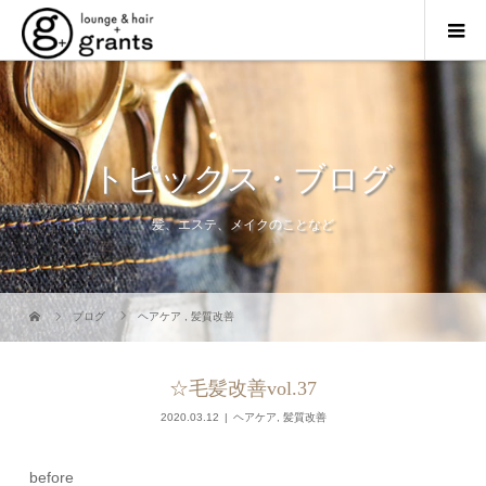
トピックス・ブログ
髪、エステ、メイクのことなど
ブログ
ヘアケア
,
髪質改善
☆毛髪改善vol.37
2020.03.12
ヘアケア
,
髪質改善
before