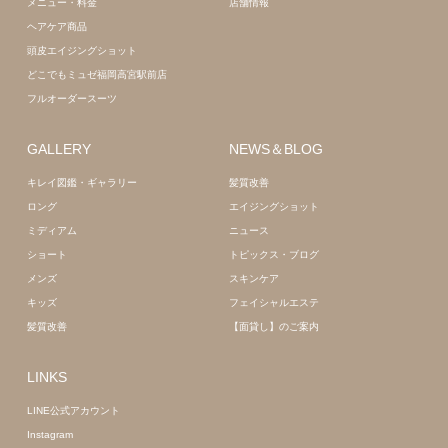
メニュー・料金
店舗情報
ヘアケア商品
頭皮エイジングショット
どこでもミュゼ福岡高宮駅前店
フルオーダースーツ
GALLERY
NEWS＆BLOG
キレイ図鑑・ギャラリー
髪質改善
ロング
エイジングショット
ミディアム
ニュース
ショート
トピックス・ブログ
メンズ
スキンケア
キッズ
フェイシャルエステ
髪質改善
【面貸し】のご案内
LINKS
LINE公式アカウント
Instagram