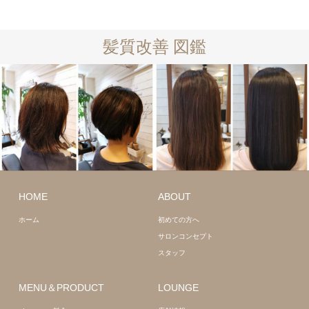
髪質改善 図鑑
ショート
髪
ロング
髪質
HOME
ABOUT
質改善
改善
ホーム
初めての方へ
サロンコンセプト
スタッフ
MENU＆PRODUCT
LOUNGE