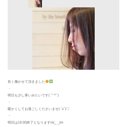
良く働かせて頂きました
・
明日も少し寒いみたいです( ´° ³°`)
・
暖かくしてお過ごしくださいませ( ´υ`)♡
・
明日は16:00終了となりますm(_ _)m