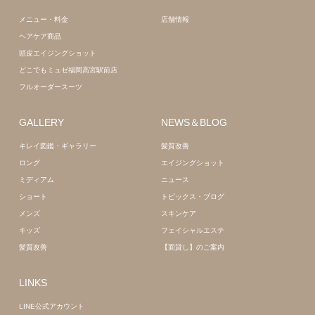
メニュー・料金
店舗情報
ヘアケア商品
頭皮エイジングショット
どこでもミュゼ福岡高宮駅前店
フルオーダースーツ
GALLERY
NEWS＆BLOG
キレイ図鑑・ギャラリー
髪質改善
ロング
エイジングショット
ミディアム
ニュース
ショート
トピックス・ブログ
メンズ
スキンケア
キッズ
フェイシャルエステ
髪質改善
【面貸し】のご案内
LINKS
LINE公式アカウント