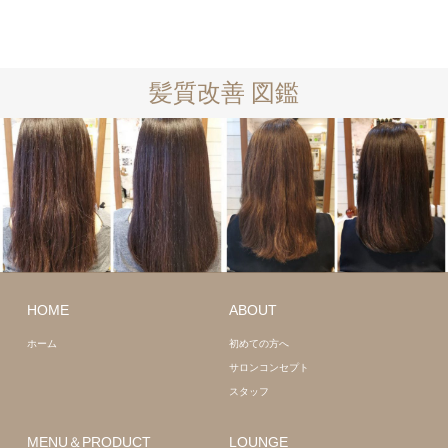
髪質改善 図鑑
ロング
髪質
改善
ロング
髪質
HOME
ABOUT
改善
ホーム
初めての方へ
サロンコンセプト
スタッフ
MENU＆PRODUCT
LOUNGE