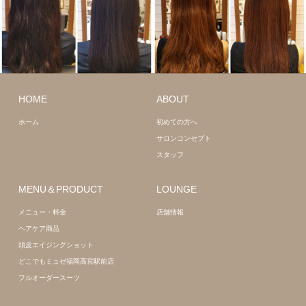
ミディアム
ロング
髪質
HOME
ABOUT
髪質改善
改善
ホーム
初めての方へ
サロンコンセプト
スタッフ
MENU＆PRODUCT
LOUNGE
メニュー・料金
店舗情報
ヘアケア商品
頭皮エイジングショット
どこでもミュゼ福岡高宮駅前店
フルオーダースーツ