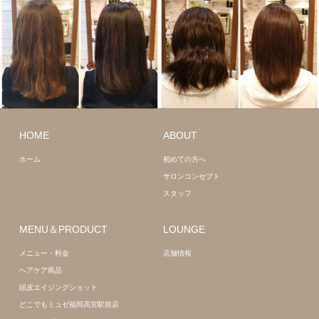
ロング
髪質
ミディアム
HOME
ABOUT
改善
髪質改善
ホーム
初めての方へ
サロンコンセプト
スタッフ
MENU＆PRODUCT
LOUNGE
メニュー・料金
店舗情報
ヘアケア商品
頭皮エイジングショット
どこでもミュゼ福岡高宮駅前店