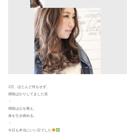
1日、ほとんど何もせず、
掃除ばかりしてました笑
・
掃除は心を整え、
身を引き締める。
・
今日も本当にいい日でした