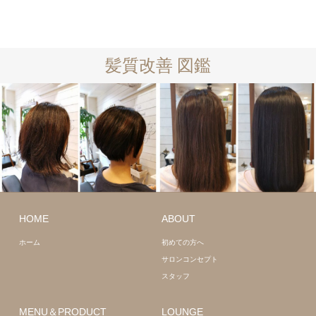
髪質改善 図鑑
ショート
髪
ロング
髪質
HOME
ABOUT
質改善
改善
ホーム
初めての方へ
サロンコンセプト
スタッフ
MENU＆PRODUCT
LOUNGE