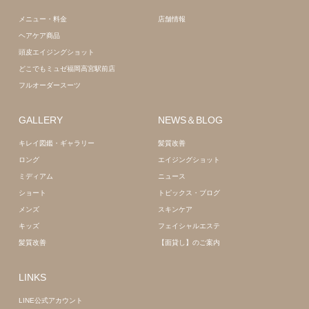
メニュー・料金
店舗情報
ヘアケア商品
頭皮エイジングショット
どこでもミュゼ福岡高宮駅前店
フルオーダースーツ
GALLERY
NEWS＆BLOG
キレイ図鑑・ギャラリー
髪質改善
ロング
エイジングショット
ミディアム
ニュース
ショート
トピックス・ブログ
メンズ
スキンケア
キッズ
フェイシャルエステ
髪質改善
【面貸し】のご案内
LINKS
LINE公式アカウント