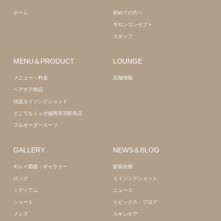
髪質改善
ホーム
初めての方へ
サロンコンセプト
スタッフ
MENU＆PRODUCT
LOUNGE
メニュー・料金
店舗情報
ヘアケア商品
頭皮エイジングショット
どこでもミュゼ福岡高宮駅前店
フルオーダースーツ
GALLERY
NEWS＆BLOG
キレイ図鑑・ギャラリー
髪質改善
ロング
エイジングショット
ミディアム
ニュース
ショート
トピックス・ブログ
メンズ
スキンケア