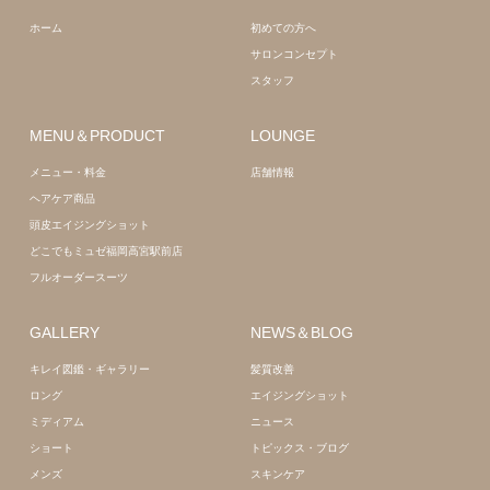
改善
ホーム
初めての方へ
サロンコンセプト
スタッフ
MENU＆PRODUCT
LOUNGE
メニュー・料金
店舗情報
ヘアケア商品
頭皮エイジングショット
どこでもミュゼ福岡高宮駅前店
フルオーダースーツ
GALLERY
NEWS＆BLOG
キレイ図鑑・ギャラリー
髪質改善
ロング
エイジングショット
ミディアム
ニュース
ショート
トピックス・ブログ
メンズ
スキンケア