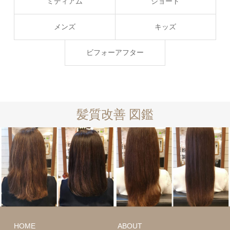
ミディアム
ショート
メンズ
キッズ
ビフォーアフター
髪質改善 図鑑
ロング
髪質
改善
ロング
髪質
HOME
ABOUT