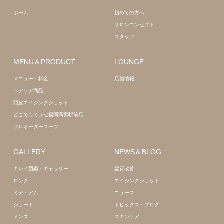
質改善
髪質改善
ホーム
初めての方へ
サロンコンセプト
スタッフ
MENU＆PRODUCT
LOUNGE
メニュー・料金
店舗情報
ヘアケア商品
頭皮エイジングショット
どこでもミュゼ福岡高宮駅前店
フルオーダースーツ
GALLERY
NEWS＆BLOG
キレイ図鑑・ギャラリー
髪質改善
ロング
エイジングショット
ミディアム
ニュース
ショート
トピックス・ブログ
メンズ
スキンケア