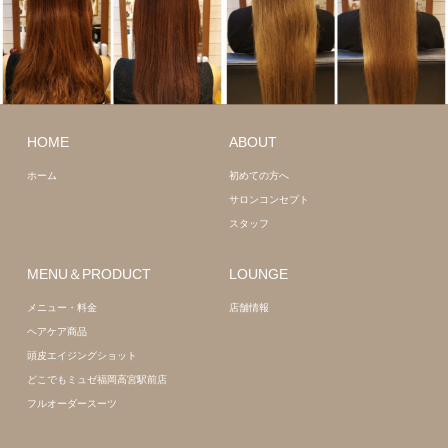
ロング
髪質
ロング
髪質
HOME
ABOUT
改善
改善
ホーム
初めての方へ
サロンコンセプト
スタッフ
MENU＆PRODUCT
LOUNGE
メニュー・料金
店舗情報
ヘアケア商品
頭皮エイジングショット
どこでもミュゼ福岡高宮駅前店
フルオーダースーツ