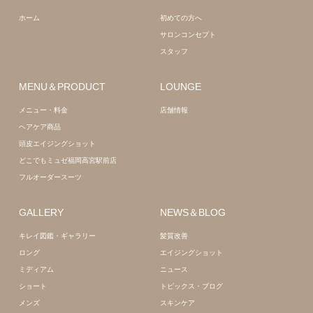
髪質改善
ホーム
初めての方へ
サロンコンセプト
スタッフ
MENU＆PRODUCT
LOUNGE
メニュー・料金
店舗情報
ヘアケア商品
頭皮エイジングショット
どこでもミュゼ福岡高宮駅前店
フルオーダースーツ
GALLERY
NEWS＆BLOG
キレイ図鑑・ギャラリー
髪質改善
ロング
エイジングショット
ミディアム
ニュース
ショート
トピックス・ブログ
メンズ
スキンケア