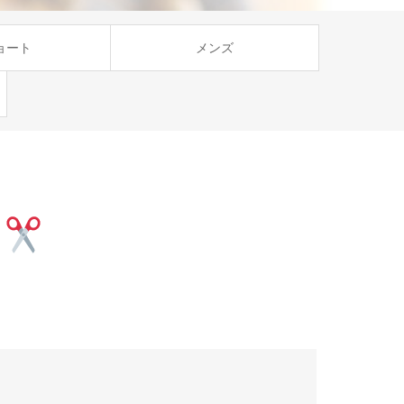
ョート
メンズ
ト