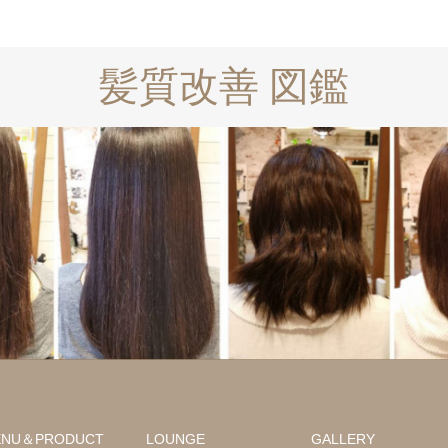
髪質改善 図鑑
ロング
髪質改善
ミディアム
髪
ENU＆PRODUCT
LOUNGE
GALLERY