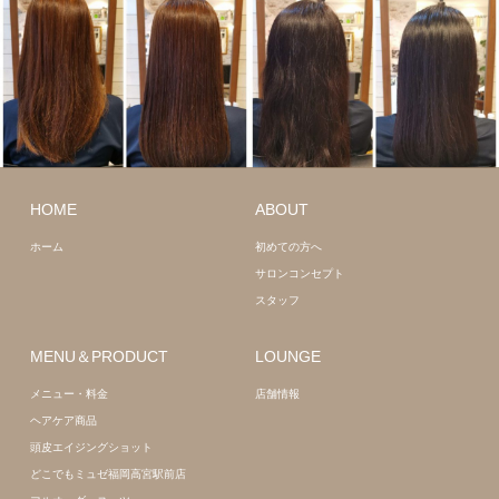
質
ロング
髪
改善
ミディアム
HOME
ABOUT
髪質改善
ホーム
初めての方へ
サロンコンセプト
スタッフ
MENU＆PRODUCT
LOUNGE
メニュー・料金
店舗情報
ヘアケア商品
頭皮エイジングショット
どこでもミュゼ福岡高宮駅前店