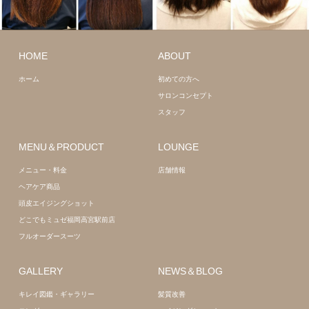
ロング
髪質
改善
ミディアム
HOME
ABOUT
髪質改善
ホーム
初めての方へ
サロンコンセプト
スタッフ
MENU＆PRODUCT
LOUNGE
メニュー・料金
店舗情報
ヘアケア商品
頭皮エイジングショット
どこでもミュゼ福岡高宮駅前店
フルオーダースーツ
GALLERY
NEWS＆BLOG
キレイ図鑑・ギャラリー
髪質改善